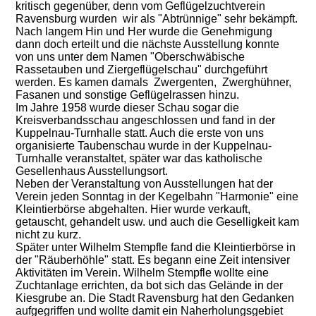
kritisch gegenüber, denn vom Geflügelzuchtverein
Ravensburg wurden wir als "Abtrünnige" sehr bekämpft.
Nach langem Hin und Her wurde die Genehmigung
dann doch erteilt und die nächste Ausstellung konnte
von uns unter dem Namen "Oberschwäbische
Rassetauben und Ziergeflügelschau" durchgeführt
werden. Es kamen damals Zwergenten, Zwerghühner,
Fasanen und sonstige Geflügelrassen hinzu.
Im Jahre 1958 wurde dieser Schau sogar die
Kreisverbandsschau angeschlossen und fand in der
Kuppelnau-Turnhalle statt. Auch die erste von uns
organisierte Taubenschau wurde in der Kuppelnau-
Turnhalle veranstaltet, später war das katholische
Gesellenhaus Ausstellungsort.
Neben der Veranstaltung von Ausstellungen hat der
Verein jeden Sonntag in der Kegelbahn "Harmonie" eine
Kleintierbörse abgehalten. Hier wurde verkauft,
getauscht, gehandelt usw. und auch die Geselligkeit kam
nicht zu kurz.
Später unter Wilhelm Stempfle fand die Kleintierbörse in
der "Räuberhöhle" statt. Es begann eine Zeit intensiver
Aktivitäten im Verein. Wilhelm Stempfle wollte eine
Zuchtanlage errichten, da bot sich das Gelände in der
Kiesgrube an. Die Stadt Ravensburg hat den Gedanken
aufgegriffen und wollte damit ein Naherholungsgebiet