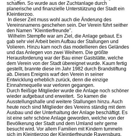
schaffen. So wurde aus der Zuchtanlage durch
planerische und finanzielle Unterstützung der Stadt ein
Kleintierzoo.
In dieser Zeit muss wohl auch die Änderung des
Vereinsnamens geschehen sein. Der Verein führt seither
den Namen "Kleintierfreunde".
Wilhelm Stempfle war am Ziel, die Anlage gebaut. Es
gab sehr viel Arbeit beim Aufbau der Stallungen und
Volieren. Hinzu kam noch das modellieren des Geländes
und das Anlegen von zwei Weihern. Die größte
Herausforderung war der Bau einer Gaststätte, welche
dem Verein von der Stadt übereignet wurde. Kaum fertig
gestellt, brannte diese im Jahr 1982 durch Brandstiftung
ab. Dieses Ereignis warf den Verein in seiner
Entwicklung erheblich zurück, denn die einzige
Einnahmequelle war verloren gegangen.
Durch fleißige Mitglieder wurde die Anlage noch schöner
wieder aufgebaut und erweitert.
So kamen die
Ausstellungshalle und weitere Stallungen hinzu. Auch
heute noch sind Mitglieder des Vereins ständig mit dem
Ausbau und der Unterhaltung der Anlage beschäftigt. Es
ist eine sehr schöne Anlage geworden, welche von der
Bevölkerung der Stadt und dem Umland sehr gerne
besucht wird. Vor allem Familien mit Kindern tummeln
sich im Kleintierzoo der Kleintierfreunde Ravensburg.