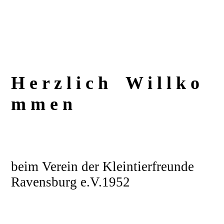
H e r z l i c h W i l l k o
m m e n
beim Verein der Kleintierfreunde
Ravensburg e.V.1952